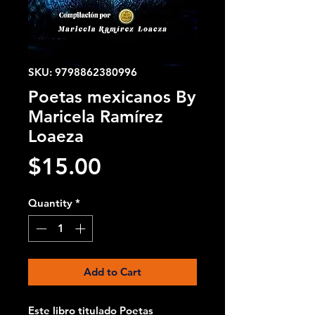
SKU: 9798862380996
Poetas mexicanos By
Maricela Ramírez
Loaeza
Price
$15.00
Quantity
*
Add to Cart
Este libro titulado Poetas