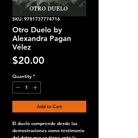
SKU: 9781737774716
Otro Duelo by
Alexandra Pagan
Vélez
Price
$20.00
Quantity
*
Add to Cart
El duelo comprende desde las
demostraciones como testimonio
del dolor que se tiene ante la