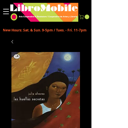
New Hours: Sat. & Sun. 9-5pm / Tues. - Fri. 11-7pm