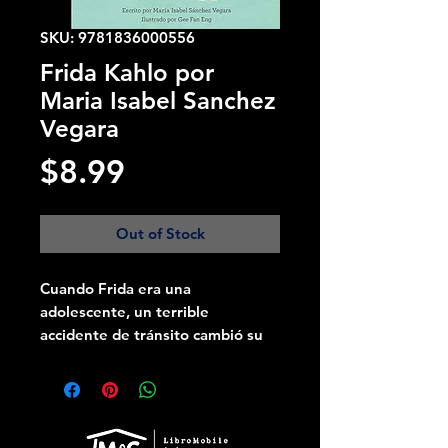
SKU: 9781836000556
Frida Kahlo por
Maria Isabel Sanchez
Vegara
Price
$8.99
Out of Stock
Cuando Frida era una
adolescente, un terrible
accidente de tránsito cambió su
vida para siempre. Incapaz de
caminar, comenzó a pintar desde
su cama. Sus autorretratos, que
muestran su dolor y su pena, pero